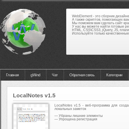
WebElement - это сборник дизайн
А также скриптов, помогающих вам
Мы поможем вам сделать сайт кра
У нас вы можете найти готовые р
HTML, CSS\CSS3, jQuery, JS, плаги
Используйте только качественные 
Главная
gWind
Чат
Обратная связь
Категории
LocalNotes v1.5
LocalNotes v1.5 - веб-программа для созд
локальных заметок
— Убраны лишние элементы
— Упрощена регистрация