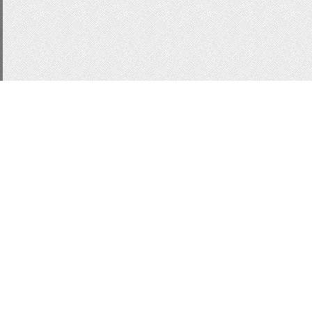
CSS3
js
для сайта
п
Статистика
Кнопки
Кнопки для са
Button
форма входа u
MinTip
Всплывающие 
Слайдер
Slider
Mobily
Вид комментариев
ко
модер-панель
MoonM
ModaL
Модальные ок
Всего:
1
Гостей:
1
Юзеров:
0