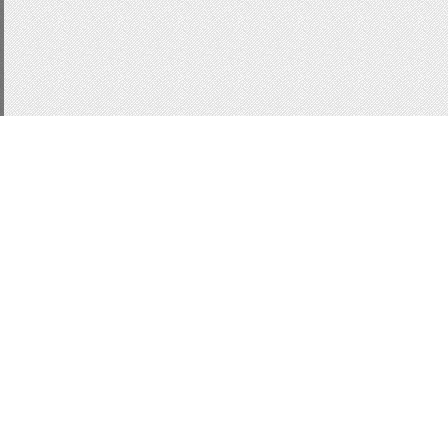
CSS3
js
подсказки
д
Статистика
Кнопки для сайта
Кно
форма входа ucoz
Фо
информер
MinTip
Вс
html
ajax
ajax окно
в
информер новостей
В
Вид комментариев uc
WebModal
Модальны
localnotes
Всего:
1
Гостей:
1
Юзеров:
0