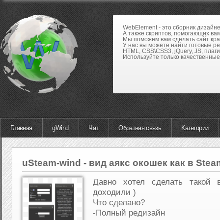
WebElement - это сборник дизайн
А также скриптов, помогающих вам
Мы поможем вам сделать сайт кра
У нас вы можете найти готовые р
HTML, CSS\CSS3, jQuery, JS, плаги
Используйте только качественные 
Главная
gWind
Чат
Обратная связь
Категории
uSteam-wind - вид аякс окошек как в Stea
Давно хотел сделать такой 
доходили )
Что сделано?
-Полный редизайн