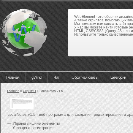
WebElement - это сборник дизайн
А также скриптов, помогающих вам
Мы поможем вам сделать сайт кра
У нас вы можете найти готовые р
HTML, CSS\CSS3, jQuery, JS, плаги
Используйте только качественные 
Главная
gWind
Чат
Обратная связь
Категории
Главная
»
Скрипты
»
LocalNotes v1.5
LocalNotes v1.5 - веб-программа для создания, редактирования и х
— Убраны лишние элементы
— Упрощена регистрация