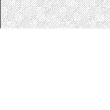
CSS3
js
подсказки
д
Статистика
ucoz
Кнопки для сайт
форма входа ucoz
ин
информер последних 
Всплывающие подсказ
Слайдер
MobilySlider
Вид комментариев
ко
модер-панель
MoonM
jQeury
ModaL
UNI
lo
Всего:
1
Гостей:
1
Юзеров:
0