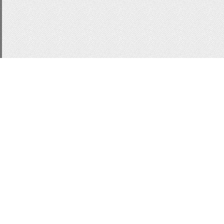
CSS3
js
подсказки
д
Статистика
ucoz
Кнопки
Кнопки 
Форма входа
форма в
информер для ucoz
В
html
ajax
ajax окно
в
информер новостей
В
Вид комментариев uc
css
ModaL
jQeury
М
localnotes
Всего:
1
Гостей:
1
Юзеров:
0