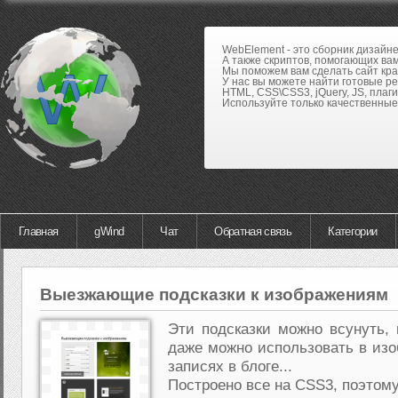
WebElement - это сборник дизайн
А также скриптов, помогающих вам
Мы поможем вам сделать сайт кра
У нас вы можете найти готовые р
HTML, CSS\CSS3, jQuery, JS, плаги
Используйте только качественные 
Главная
gWind
Чат
Обратная связь
Категории
Выезжающие подсказки к изображениям
Эти подсказки можно всунуть, 
даже можно использовать в из
записях в блоге...
Построено все на CSS3, поэтому 