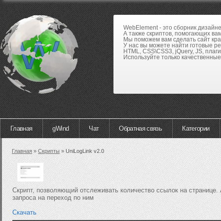
WebElement - это сборник дизайн
А также скриптов, помогающих вам
Мы поможем вам сделать сайт кра
У нас вы можете найти готовые р
HTML, CSS\CSS3, jQuery, JS, плаги
Используйте только качественные 
Главная
gWind
Чат
Обратная связь
Категории
Главная
»
Скрипты
»
UniLogLink v2.0
Скрипт, позволяющий отслеживать количество ссылок на странице. 
запроса на переход по ним
Скачать