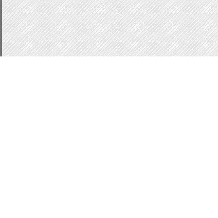
CSS3
js
для сайта
п
Статистика
ucoz
Кнопки для сайт
кнопки CSS
Button
фо
информер для ucoz
и
сайт
ссылки
html
aja
MobilySlider
информер
Вид комментариев uc
модер-панель
css
М
заметки
Всего:
1
Гостей:
1
Юзеров:
0