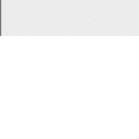
CSS3
js
для сайта
п
Статистика
ucoz
Кнопки для сайт
кнопки CSS
Button
фо
информер
информер 
информер последних 
вид ajax
Слайдер
Sli
Вид комментариев
ко
модер-панель
MoonM
ModaL
localnotes
зам
Всего:
1
Гостей:
1
Юзеров:
0