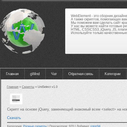
WebElement - это сборник дизайн
А также скриптов, помогающих вам
Мы поможем вам сделать сайт кра
У нас вы можете найти готовые р
HTML, CSS\CSS3, jQuery, JS, плаги
Используйте только качественные 
Главная
gWind
Чат
Обратная связь
Категории
Главная
»
Скрипты
»
UniSelect v1.0
Скрипт на основе jQuery, заменяющий знакомый всем <select> на н
Скачать
Категория:
Разные скрипты
| Просмотров: 970 | Добавил:
rotor94