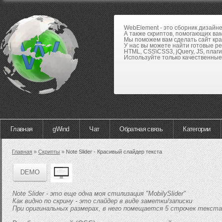
WebElement - это сборник дизайн
А также скриптов, помогающих вам
Мы поможем вам сделать сайт кра
У нас вы можете найти готовые р
HTML, CSS\CSS3, jQuery, JS, плаги
Используйте только качественные 
Главная
gWind
Чат
Обратная связь
Категории
Главная
»
Скрипты
»
Note Slider - Красивый слайдер текста
DEMO
Note Slider - это еще одна моя стилизация "MobilySlider"
Как видно по скрину - это слайдер в виде заметки/записки
При оригинальных размерах, в него помещается 5 строчек текста,