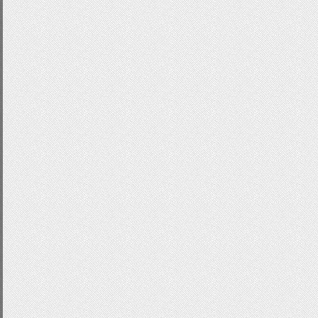
background
-
position
:
0px
}
.
sliderContent a
{
outline
:
none
;
}