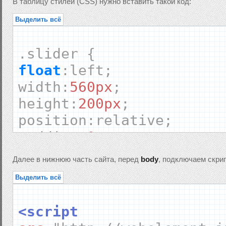
В таблицу стилей (CSS) нужно вставить такой код:
Выделить всё
.
slider
{
float
:
left
;
width
:
560px
;
height
:
200px
;
position
:
relative
;
padding
:
0px
;
background
:
#eee;
Далее в нижнюю часть сайта, перед
body
, подключаем скрип
border
:
1px
solid
#ddd;
Выделить всё
}
<script
.
sliderContent
{