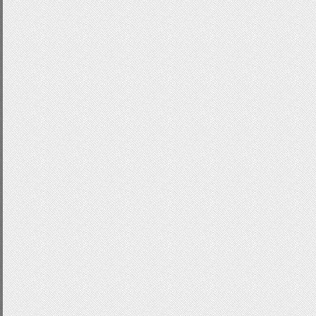
background
:
transparent
;
border
-
left
:
4px
double
#
}
.
sliderBullets
{
position
:
absolute
;
bottom
:
5px
;
right
:
10px
;
z
-
index
:
50
;
margin
-
left
:
13px
;
}
.
sliderBullets a
{
display
:
block
;