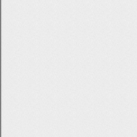
float
:
left
;
text
-
indent
:-
9999px
;
outline
:
none
;
margin
-
left
:
5px
;
border
:
none
;
background
:
url
(
'http://w
repeat
;
background
-
position
:-
15p
width
:
13px
;
height
:
13px
;
}
.
sliderBullets
.
active
{