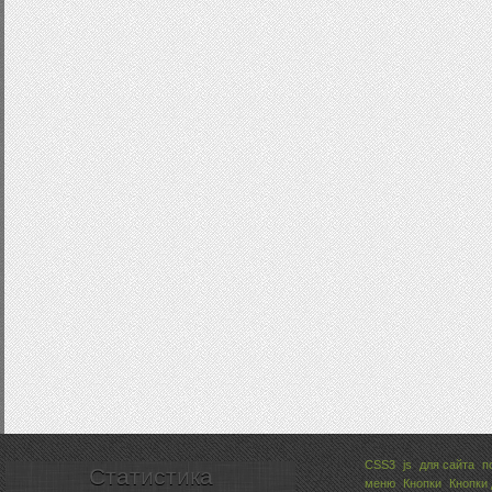
CSS3
js
для сайта
п
Статистика
меню
Кнопки
Кнопки