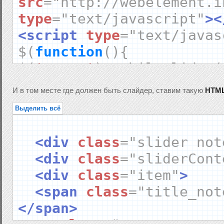
src
=
"http://webelement.i
float
:
left
;
type
=
"text/javascript"
><
width
:
500px
;
<script
type
=
"text/javas
height
:
200px
;
$
(
function
(){
clear
:
both
;
$
(
'.note'
).
mobilyslider
(
position
:
relative
;
transition
:
'fade'
,
overflow
:
hidden
;
И в том месте где должен быть слайдер, ставим такую
HTM
animationSpeed
:
400
,
border
:
none
;
Выделить всё
autoplaySpeed
:
5000
,
padding
:
0px
30px
0px
30p
bullets
:
true
,
<div
class
=
"slider not
background
:
url
(
'http://w
autoplay
:
true
,
<div
class
=
"sliderCont
}
pauseOnHover
:
true
,
<div
class
=
"item"
>
arrows
:
false
,
<span
class
=
"title_not
.
title_note
{
arrowsHide
:
false
</span>
text
-
align
:
center
;
});