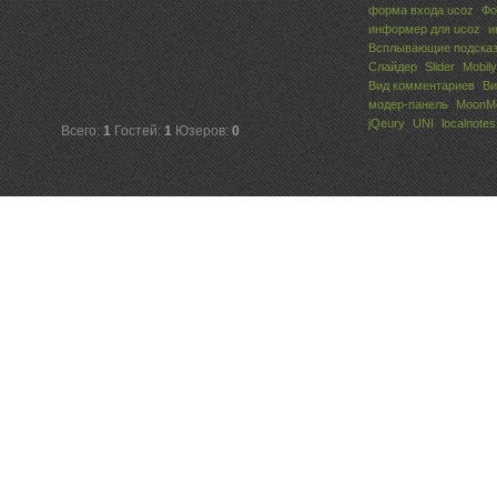
форма входа ucoz
Фо
информер для ucoz
и
Всплывающие подсказ
Слайдер
Slider
Mobily
Вид комментариев
Ви
модер-панель
MoonM
jQeury
UNI
localnotes
Всего:
1
Гостей:
1
Юзеров:
0