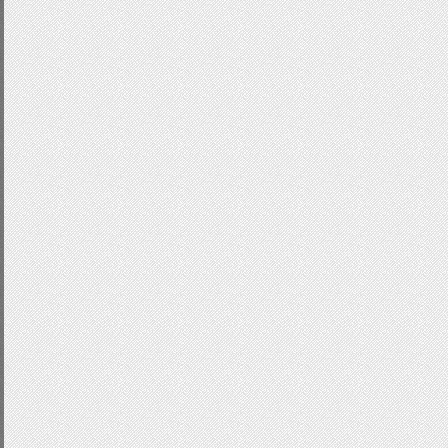
</div>
height
:
120px
;
</div>
overflow
:
hidden
;
}
.
sliderArrows a
{
display
:
none
;
text
-
indent
:-
9999px
;
}
.
sliderContent
.
item
{
position
:
absolute
;
width
:
500px
;
height
:
200px
;