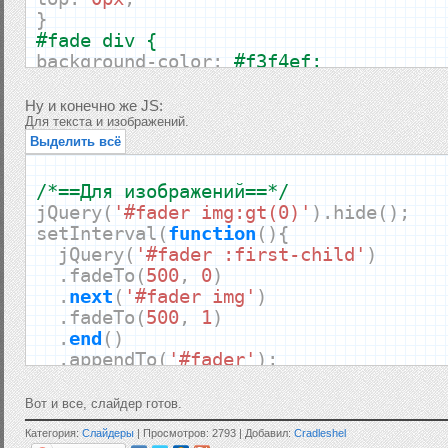
}
#fade div {
background
-
color
:
#f3f4ef;
border
:
3px
solid
#f3f4ef;
padding
:
10px
;
Ну и конечно же JS:
Для текста и изображений.
-
webkit
-
box
-
shadow
:
inset
0px
0px
-
2p
Выделить всё
.
4
),
0px
0px
0px
1.5px
rgba
(
0
,
0
,
0
,
.
4
-
moz
-
box
-
shadow
:
inset
0px
0px
-
2px
1
0px
0px
0px
1.5px
rgba
(
0
,
0
,
0
,
.
4
);
/*==Для изображений==*/
box
-
shadow
:
inset
0px
0px
-
2px
1px
rg
jQuery
(
'#fader img:gt(0)'
).
hide
();
0px
0px
1.5px
rgba
(
0
,
0
,
0
,
.
4
);
setInterval
(
function
(){
position
:
absolute
;
jQuery
(
'#fader :first-child'
)
top
:
0
;
.
fadeTo
(
500
,
0
)
left
:
0
;
.
next
(
'#fader img'
)
width
:
400px
;
.
fadeTo
(
500
,
1
)
height
:
150px
;
.
end
()
color
:
#333;
.
appendTo
(
'#fader'
);
font
:
15px
Verdana
,
sans
-
serif
;
},
4000
);
}
Вот и все, слайдер готов.
/*==Для текста==*/
Категория:
Слайдеры
| Просмотров: 2793 | Добавил:
Cradleshel
#fader {
jQuery
(
'#fade div:gt(0)'
).
hide
();