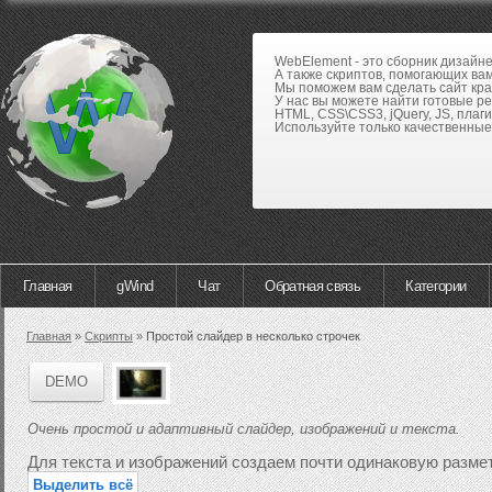
WebElement - это сборник дизайн
А также скриптов, помогающих вам
Мы поможем вам сделать сайт кра
У нас вы можете найти готовые р
HTML, CSS\CSS3, jQuery, JS, плаги
Используйте только качественные 
Главная
gWind
Чат
Обратная связь
Категории
Главная
»
Скрипты
»
Простой слайдер в несколько строчек
DEMO
Очень простой и адаптивный слайдер, изображений и текста.
Для текста и изображений создаем почти одинаковую размет
Выделить всё