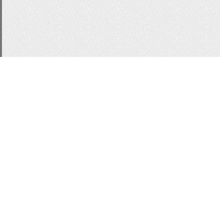
CSS3
js
для сайта
п
Статистика
Кнопки для uCoz
Кноп
форма входа ucoz
Фо
информер
информер 
ссылки
html
вид ajax
информер новостей
В
Вид комментариев uc
MoonModer
WebModal
Модальные окна
jQeu
Всего:
1
Гостей:
1
Юзеров:
0