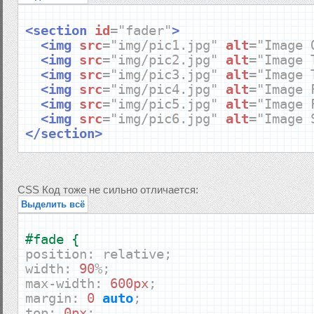
<section
id
=
"fader"
>
<img
src
=
"img/pic1.jpg"
alt
=
"Image 
<img
src
=
"img/pic2.jpg"
alt
=
"Image 
<img
src
=
"img/pic3.jpg"
alt
=
"Image 
<img
src
=
"img/pic4.jpg"
alt
=
"Image 
<img
src
=
"img/pic5.jpg"
alt
=
"Image 
<img
src
=
"img/pic6.jpg"
alt
=
"Image 
</section>
<section
id
=
"fade"
>
<div>
1
</div>
CSS Код тоже не сильно отличается:
<div>
2
</div>
Выделить всё
<div>
3
</div>
<div>
4
</div>
<div>
5
</div>
#fade {
<div>
6:D
</div>
position
:
relative
;
</section>
width
:
90
%;
max
-
width
:
600px
;
margin
:
0
auto
;
top
:
0px
;