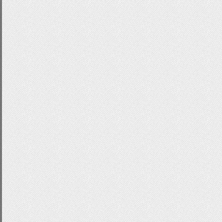
height
:
auto
;
}