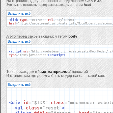
На странице, где у вас новости, подключаем CSS и JS
Это нужно вставить перед закрывающимся тегом
head
Выделить всё
<link
type
=
"text/css"
rel
=
"StyleSheet"
href
=
"http://webelement.info/materials/MoonModer/css/moonm
А это перед закрывающимся тегом
body
Выделить всё
<script
src
=
"http://webelement.info/materials/MoonModer/js
type
=
"text/javascript"
></script>
Теперь заходим в "
вид материалов
" новостей
И ставим там где должна быть модер-панель, такой код:
Выделить всё
<div
id
=
"$ID$"
class
=
"moonmoder webel
<ul
class
=
"reset"
>