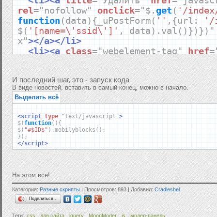
<li><a
title
=
"Удалить"
href
=
"javasc
rel
=
"nofollow"
onclick
=
"
$
.
get
(
'/index
function
(
data
){
_uPostForm
(
''
,{
url
:
'/
$
(
'[name=\'ssid\']'
,
data
).
val
()})})
"
x"
></a></li>
<li><a
class
=
"webelement-tag"
href
=
title
=
"Теги материала"
rel
=
"nofollow"
_uWnd
(
'TgEd'
,
' '
,-
450
,-
100
,
И последний шаг, это - запуск кода
{
autosize
:
1
,
closeonesc
:
1
,
resize
:
0
},{
u
В виде новостей, вставить в самый конец, можно в начало.
2-$ID$'
});
return
false
;
"
></a></li>
Выделить всё
<li><a
class
=
"webelement-bars"
titl
счетчиками"
href
=
"javascript://"
rel
=
<script
type
=
"text/javascript"
>
onclick
=
"
new
_uWnd
(
'cntEd'
,
' '
,-
280
,-
$
(
function
(){
$
(
"#$ID$"
).
mobilyblocks
();
{
autosize
:
1
,
closeonesc
:
1
,
resize
:
0
},{
u
});
2-$ID$'
});
return
false
;
"
></a></li>
</script>
<li><a
class
=
"webelement-wrench"
hr
0-$ID$-10"
title
=
"Редактировать"
></a>
</ul>
На этом все!
</div>
Категория:
Разные скрипты
| Просмотров: 893 | Добавил:
Cradleshel
Поделиться…
Теги:
css
,
для сайта
,
jquery
,
MoonModer
,
js
,
модер-панель