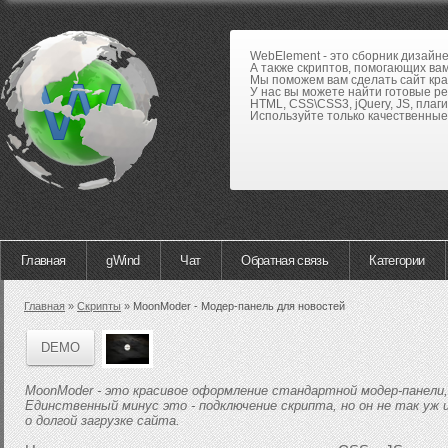
WebElement - это сборник дизайн
А также скриптов, помогающих вам
Мы поможем вам сделать сайт кра
У нас вы можете найти готовые р
HTML, CSS\CSS3, jQuery, JS, плаги
Используйте только качественные 
Главная
gWind
Чат
Обратная связь
Категории
Главная
»
Скрипты
»
MoonModer - Модер-панель для новостей
DEMO
MoonModer - это красивое оформление стандартной модер-панели, 
Единственный минус это - подключение скрипта, но он не так уж
о долгой загрузке сайта.