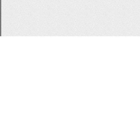
CSS3
js
подсказки
д
Статистика
Кнопки для сайта
Кно
Button
форма входа u
информер последних 
ajax окно
вид ajax
Сл
информер новостей
В
Вид комментариев uc
WebModal
css
Модал
localnotes
Всего:
1
Гостей:
1
Юзеров:
0