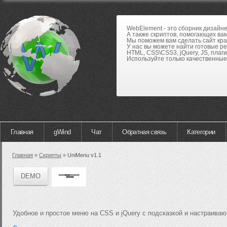
WebElement - это сборник дизайн
А также скриптов, помогающих вам
Мы поможем вам сделать сайт кра
У нас вы можете найти готовые р
HTML, CSS\CSS3, jQuery, JS, плаги
Используйте только качественные 
Главная
gWind
Чат
Обратная связь
Категории
Главная
»
Скрипты
»
UniMenu v1.1
DEMO
Удобное и простое меню на CSS и jQuery с подсказкой и настраив