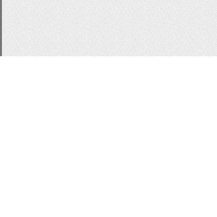
CSS3
js
подсказки
д
Статистика
Кнопки для сайта
Кно
Button
форма входа u
информер последних 
ajax окно
вид ajax
Сл
информер новостей
В
Вид комментариев uc
WebModal
css
Модал
localnotes
Всего:
1
Гостей:
1
Юзеров:
0