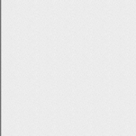
.
user_message
:
before
,
.
user_mes
content
:
""
;
border
-
radius
:
3px
;
width
:
100
%;
height
:
100
%;
position
:
absolute
;
border
:
10px
solid
#fff;
left
:
0
;
-
webkit
-
box
-
sizing
:
border
-
box
;
-
moz
-
box
-
sizing
:
border
-
box
;
box
-
sizing
:
border
-
box
;
-
webkit
-
box
-
shadow
:
0
1px
4px
rg
-
moz
-
box
-
shadow
:
0
1px
4px
rgba
box
-
shadow
:
0
1px
4px
rgba
(
0
,
0
}
.
user_message
:
before
{
top
:
4px
.
user_message
:
after
{
top
:
8px
;