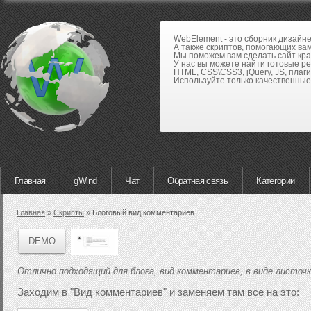
WebElement - это сборник дизайн
А также скриптов, помогающих вам
Мы поможем вам сделать сайт кра
У нас вы можете найти готовые р
HTML, CSS\CSS3, jQuery, JS, плаги
Используйте только качественные 
Главная
gWind
Чат
Обратная связь
Категории
Главная
»
Скрипты
»
Блоговый вид комментариев
DEMO
Отлично подходящий для блога, вид комментариев, в виде листочка
Заходим в "Вид комментариев" и заменяем там все на это: