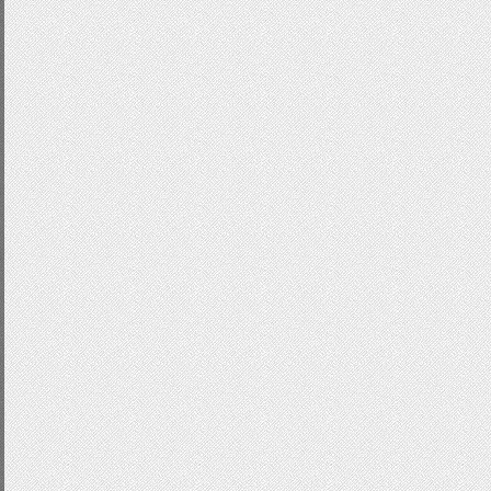
.
info_message
{
text
-
align
:
right
;
padding
:
6px
0
6px
0
;
background
:
#fff;
border
-
top
:
2px
solid
#ddd;
margin
:
13px
0
0
0
;
font
-
family
:
Verdana
,
sans
-
serif
;
line
-
height
:
16px
;
width
:
300px
;
font
-
size
:
11px
;
color
:
#666;
}
.
user_name
{
font
-
weight
:
bold
;
color
:
#666;
}