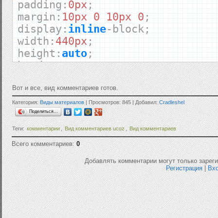
padding
:
0px
;
margin
:
10px
0
10px
0
;
display
:
inline
-
block
;
width
:
440px
;
height
:
auto
;
border
:
none
;
outline
:
none
;
background
:
transparent
;
Вот и все, вид комментариев готов.
}
Категория:
Виды материалов
| Просмотров: 845 | Добавил:
Cradleshel
.
user_avatar
{
Поделиться…
float
:
left
;
Теги:
комментарии
,
Вид комментариев ucoz
,
Вид комментариев
}
Всего комментариев:
0
.
user_avatar img
{
width
:
50px
;
Добавлять комментарии могут только зарег
Регистрация
|
Вх
height
:
50px
;
border
:
1px
solid
#ddd;
-
webkit
-
border
-
radius
:
8px
;
-
moz
-
border
-
radius
:
8px
;