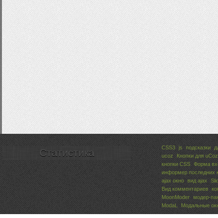
CSS3
js
подсказки
д
Статистика
ucoz
Кнопки для uCoz
кнопки CSS
Форма вх
информер последних 
ajax окно
вид ajax
Sli
Вид комментариев
ко
MoonModer
модер-па
ModaL
Модальные ок
Всего:
1
Гостей:
1
Юзеров:
0