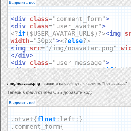
Выделить всё
<div
class
=
"comment_form"
>
<div
class
=
"user_avatar"
>
<?
if
(
$USER_AVATAR_URL$
)?>
<img
s
width
=
"50px"
>
<?
else
?>
<img
src
=
"/img/noavatar.png"
wi
</div>
<div
class
=
"user_message"
>
<div
class
=
"user_name"
>
<?
if
(
$US
else
?>
$NAME$
<?
endif
?>
:
</div>
$MESSAGE$
/img/noavatar.png
- змените на свой путь к картинке "Нет аватара"
<div
class
=
"info_message"
>
<?
if
Теперь в файл стилей CSS добавить код:
href
=
"$ANSWER_URL$"
>
Ответить
</a
Выделить всё
if
(
$MODER_PANEL$
)?>
$MODER_PANEL
$TIME$
</b></div>
.
otvet
{
float
:
left
;}
</div>
.
comment_form
{
</div>