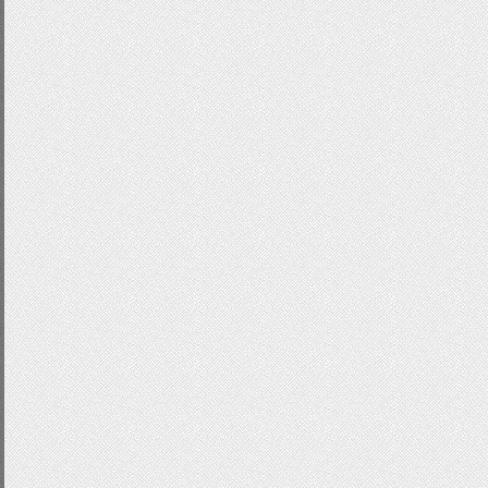
border
-
radius
:
8px
;
}
.
user_message
{
font
-
family
:
Verdana
,
sans
-
serif
;
line
-
height
:
16px
;
position
:
relative
;
z
-
index
:
10
;
display
:
inline
-
block
;
width
:
300px
;
font
-
size
:
11px
;
float
:
right
;
background
:
#fff
url('http://webelement.info/mat
y;
padding
:
18px
10px
0px
38px
;
border
:
none
;
color
:
#333;
}