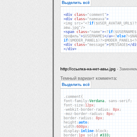
Выделить всё
<div
class
=
"comment"
>
<div
class
=
"nameava"
>
<img src="
<?
if
(
$USER_AVATAR_URL$
)?
авы.jpg"/>
<span
class
=
"name"
>
<?
if
(
$USERNAME$
профиль"
>
$USERNAME$
</a>
<?
else
?>
$NA
if
(
$MODER_PANEL$
)?>
$MODER_PANEL$
<?
<div
class
=
"message"
>
$MESSAGE$
</di
</div>
http://ссылка-на-нет-авы.jpg
- Заменяем
Темный вариант коммента:
Выделить всё
.
comment
{
font
-
family
:
Verdana
,
sans
-
serif
;
font
-
size
:
12px
;
-
webkit
-
border
-
radius
:
8px
;
-
moz
-
border
-
radius
:
8px
;
border
-
radius
:
8px
;
height
:
auto
;
width
:
600px
;
display
:
inline
-
block
;
border
:
1px
solid
#333;