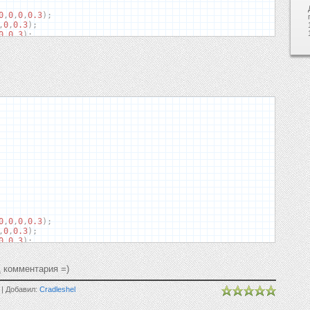
0
,
0
,
0
,
0.3
);
,
0
,
0.3
);
0
,
0.3
);
,
0.3
);
3
);
x
;
px
;
0
,
0
,
0
,
0.3
);
;
height
:
36px
;
padding
:
0px
;-
webkit
-
border
-
top
-
left
-
,
0
,
0.3
);
left
:
8px
;
border
-
top
-
left
-
radius
:
8px
;}
0
,
0.3
);
,
0.3
);
3
);
д комментария =)
:
8px
;
8px
;
 | Добавил:
Cradleshel
x
;
;