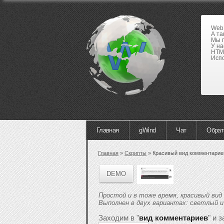
WebE
А та
Мы п
У на
HTML
Испо
Главная
gWind
Чат
Обрат
Главная
»
Скрипты
»
Красивый вид комментарие
DEMO
Простой и в тоже время, красивый вид
Выполнен в двух вариантах: светлый 
Заходим в "
вид комментариев
" и 