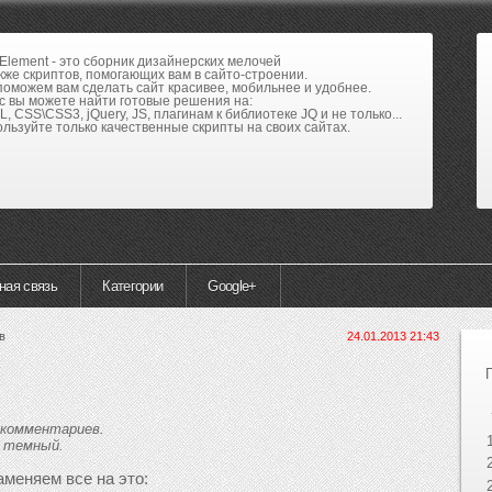
lement - это сборник дизайнерских мелочей
кже скриптов, помогающих вам в сайто-строении.
оможем вам сделать сайт красивее, мобильнее и удобнее.
с вы можете найти готовые решения на:
, CSS\CSS3, jQuery, JS, плагинам к библиотеке JQ и не только...
льзуйте только качественные скрипты на своих сайтах.
ная связь
Категории
Google+
в
24.01.2013 21:43
 комментариев.
и темный.
заменяем все на это: