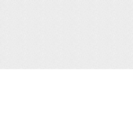
t
(
top
,
rgba
(
255
,
255
,
255
,
1
)
0
%,
rgba
(
246
,
246
,
246
,
1
)
,
rgba
(
255
,
255
,
255
,
1
)
0
%,
rgba
(
246
,
246
,
246
,
1
)
p
,
rgba
(
255
,
255
,
255
,
1
)
0
%,
rgba
(
246
,
246
,
246
,
1
)
tom
,
rgba
(
255
,
255
,
255
,
1
)
0
%,
rgba
(
246
,
246
,
246
,
1
)
crosoft
.
gradient
(
startColorstr
=
'#ffffff'
,
=
0
);