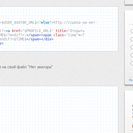
>
$USER_AVATAR_URL$
<?
else
?>
http://ссылка-на-нет-
)?>
<a
href
=
"$PROFILE_URL$"
title
=
"Открыть
ME$
<?
endif
?>
:
</span><span
class
=
"time"
>
<?
endif
?>
$TIME$
</span></div>
v>
 на свой файл "Нет аватара"
Ре