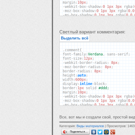
margin
:
10px
;
-
webkit
-
box
-
shadow
:
0
1px
3px
rgba
(
-
moz
-
box
-
shadow
:
0
1px
3px
rgba
(
0
,
0
-
ms
-
box
-
shadow
:
0
1px
3px
rgba
(
0
,
0
,
-
o
-
box
-
shadow
:
0
1px
3px
rgba
(
0
,
0
,
0
box
-
shadow
:
0
1px
3px
rgba
(
0
,
0
,
0
,
0.
}
Светлый вариант комментария:
.
nameava
{
Выделить всё
border
-
bottom
:
1px
solid
#333;
color
:
#ddd;
height
:
36px
;
.
comment
{
width
:
600px
;
font
-
family
:
Verdana
,
sans
-
serif
;
display
:
block
;
font
-
size
:
12px
;
background
:
rgba
(
54
,
54
,
54
,
1
);
-
webkit
-
border
-
radius
:
8px
;
-
webkit
-
border
-
top
-
left
-
radius
:
8p
-
moz
-
border
-
radius
:
8px
;
-
webkit
-
border
-
top
-
right
-
radius
:
8
border
-
radius
:
8px
;
-
moz
-
border
-
radius
-
topleft
:
8px
;
height
:
auto
;
-
moz
-
border
-
radius
-
topright
:
8px
;
width
:
600px
;
border
-
top
-
left
-
radius
:
8px
;
display
:
inline
-
block
;
border
-
top
-
right
-
radius
:
8px
;
border
:
1px
solid
#ddd;
}
margin
:
10px
;
.
name
{
float
:
left
;
padding
:
9px
;}
-
webkit
-
box
-
shadow
:
0
1px
3px
rgba
(
.
nameava img
{
float
:
left
;
width
:
36px
-
moz
-
box
-
shadow
:
0
1px
3px
rgba
(
0
,
0
radius
:
8px
;-
moz
-
border
-
radius
-
top
-
ms
-
box
-
shadow
:
0
1px
3px
rgba
(
0
,
0
,
.
time
{
float
:
right
;
padding
:
9px
;}
-
o
-
box
-
shadow
:
0
1px
3px
rgba
(
0
,
0
,
0
box
-
shadow
:
0
1px
3px
rgba
(
0
,
0
,
0
,
0.
.
message
{
Все, вот мы и создали свой, простой ви
}
-
webkit
-
border
-
bottom
-
right
-
radius
-
webkit
-
border
-
bottom
-
left
-
radius
:
.
nameava
{
Категория:
Виды материалов
| Просмотров: 1463
-
moz
-
border
-
radius
-
bottomright
:
8p
border
-
bottom
:
1px
solid
#ddd;
Поделиться…
-
moz
-
border
-
radius
-
bottomleft
:
8px
color
:
#444;