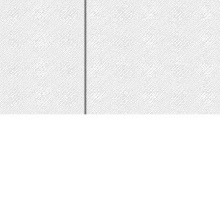
background
:
-
webkit
-
linear
-
gradien
47
%,
rgba
(
237
,
237
,
237
,
1
)
100
%);
background
:
-
o
-
linear
-
gradient
(
top
47
%,
rgba
(
237
,
237
,
237
,
1
)
100
%);
background
:
-
ms
-
linear
-
gradient
(
to
47
%,
rgba
(
237
,
237
,
237
,
1
)
100
%);
background
:
linear
-
gradient
(
to bot
47
%,
rgba
(
237
,
237
,
237
,
1
)
100
%);
filter
:
progid
:
DXImageTransform
.
Mi
endColorstr
=
'#ededed'
,
GradientType
}