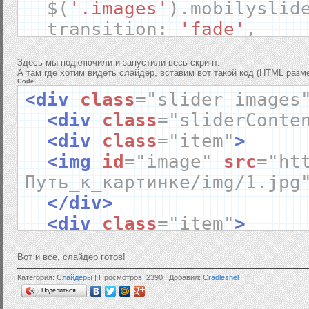
$
(
'.images'
).
mobilyslid
overflow
:
hidden
;
transition
:
'fade'
,
border
:
1px
solid
#888;
animationSpeed
:
400
,
padding
:
28px
;
Здесь мы подключили и запустили весь скрипт.
bullets
:
false
,
background
:
#eee;
А там где хотим видеть слайдер, вставим вот такой код (HTML разме
Code
autoplay
:
true
,
background
:
-
moz
-
linear
-
g
<div
class
=
"slider images
pauseOnHover
:
true
,
#e5e5e5 100%);
<div
class
=
"sliderConte
arrows
:
true
,
background
:
-
webkit
-
gradi
<div
class
=
"item"
>
arrowsHide
:
false
bottom
,
color
-
stop
(
0
%,
#ee
<img
id
=
"image"
src
=
"ht
});
background
:
-
webkit
-
linea
Путь_к_картинке/img/1.jpg
});
0%,#e5e5e5 100%);
</div>
</script>
background
:
-
o
-
linear
-
gra
<div
class
=
"item"
>
100%);
<img
id
=
"image"
src
=
"ht
background
:
-
ms
-
linear
-
gr
Вот и все, слайдер готов!
Путь_к_картинке/img/2.jpg
100%);
Категория:
Слайдеры
| Просмотров: 2390 | Добавил:
Cradleshel
</div>
Поделиться…
background
:
linear
-
gradie
<div
class
=
"item"
>