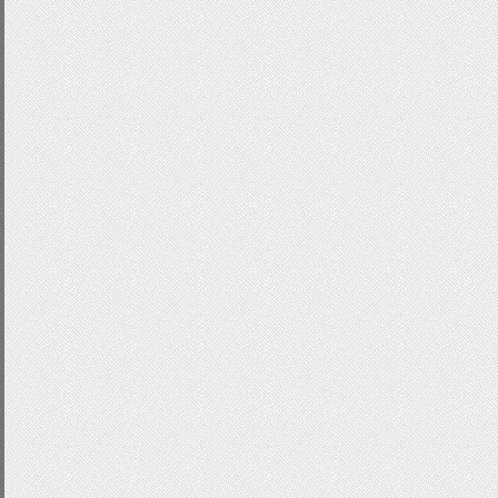
height
:
200px
;
background
:
#ddd;
border
:
1px
solid
#999;
}
.
sliderBullets
{
display
:
none
;
text
-
decoration
:
none
;
}
.
sliderBullets a
{
display
:
none
;
text
-
indent
:-
9999px
;
outline
:
none
;
text
-
decoration
:
none
;