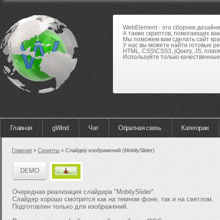
WebElement - это сборник дизайн
А также скриптов, помогающих вам
Мы поможем вам сделать сайт кра
У нас вы можете найти готовые р
HTML, CSS\CSS3, jQuery, JS, плаги
Используйте только качественные 
Главная
gWind
Чат
Обратная связь
Категории
Главная
»
Скрипты
»
Слайдер изображений (MobilySlider)
DEMO
Очередная реализация слайдера "MobilySlider"
Слайдер хорошо смотрится как на темном фоне, так и на светлом.
Подготовлен только для изображений.