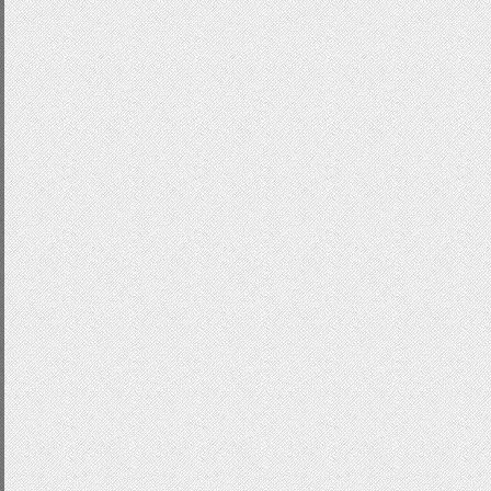
width
:
56px
;
height
:
66px
;
}
.
next
:
hover
{
-
webkit
-
transform
:
matrix
-
moz
-
transform
:
matrix
(
1
,
-
ms
-
transform
:
matrix
(
1
,
0
-
o
-
transform
:
matrix
(
1
,
0
,
transform
:
matrix
(
1
,
0
,
0
,
1
}
.
sliderContent
.
item
{
position
:
absolute
;
width
:
600px
;