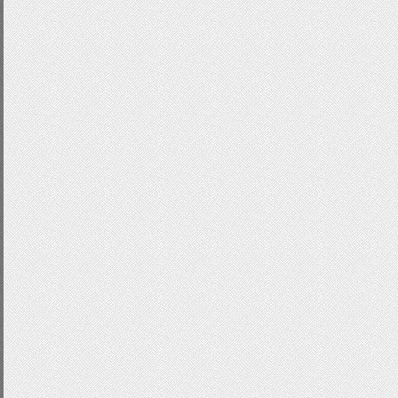
}
.
sliderBullets
.
active
{
background
-
position
:
left
;
}
.
sliderContent a
{
outline
:
none
;
text
-
decoration
:
none
;
}
a img
{
border
:
none
;
}
.
sliderContent
#images{pa