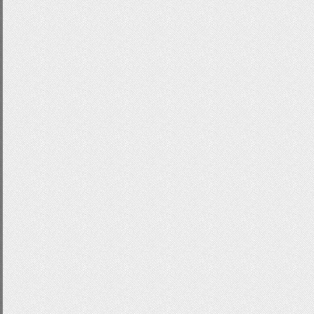
width
:
56px
;
height
:
66px
;
}
.
prev
:
hover
{
-
webkit
-
transform
:
matrix
-
moz
-
transform
:
matrix
(
1
,
-
ms
-
transform
:
matrix
(
1
,
0
-
o
-
transform
:
matrix
(
1
,
0
,
transform
:
matrix
(
1
,
0
,
0
,
1
}
.
next
{
right
:-
96px
;
background
-
position
:
-
60p