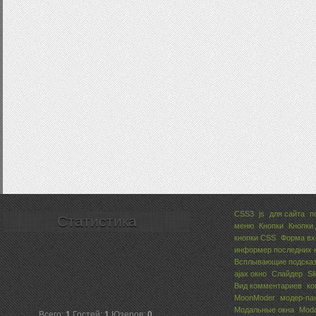
CSS3
js
для сайта
п
Статистика
меню
Кнопки
Кнопки
кнопки CSS
Форма вх
информер последних 
Всплывающие подсказ
ajax окно
Слайдер
Sl
Вид комментариев
ко
MoonModer
модер-па
Модальные окна
Mod
Всего:
1
Гостей:
1
Юзеров:
0