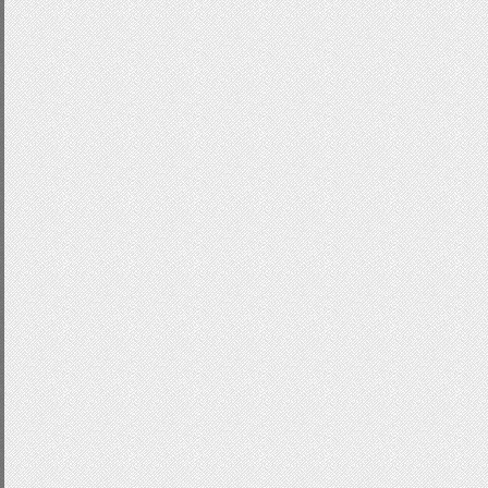
#image{width:600px;height