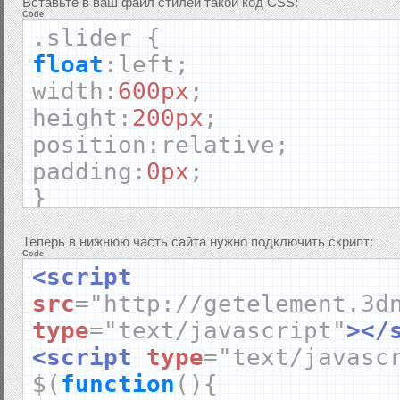
Вставьте в ваш файл стилей такой код CSS:
Code
.
slider
{
float
:
left
;
width
:
600px
;
height
:
200px
;
position
:
relative
;
padding
:
0px
;
}
Теперь в нижнюю часть сайта нужно подключить скрипт:
.
sliderContent
{
Code
<script
float
:
left
;
src
=
"http://getelement.3d
width
:
600px
;
type
=
"text/javascript"
></
height
:
200px
;
<script
type
=
"text/javasc
clear
:
both
;
$
(
function
(){
position
:
relative
;