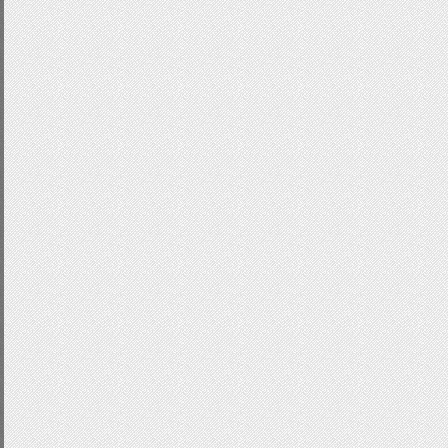
-
webkit
-
box
-
shadow
:
0
0px
6px
#666
-
moz
-
box
-
shadow
:
0
0px
6px
#666!im
box
-
shadow
:
0
0px
6px
#666!import
}
input
[
type
=
"reset"
]:
disabled
{
color
:
#999!important;
}