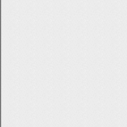
background
-
image
:
-
moz
-
linear
-
gradi
#e1e1e1)!important;
background
-
image
:
-
ms
-
linear
-
gradie
#e1e1e1)!important;
background
-
image
:
-
ms
-
linear
-
gradie
#e1e1e1)!important;
background
-
image
:
-
o
-
linear
-
gradien
#e1e1e1)!important;
background
-
image
:
linear
-
gradient
(
t
#e1e1e1)!important;
}
input
[
type
=
"submit"
]:
hover
,
input
[
ty
-
webkit
-
box
-
shadow
:
0
0
3px
#333!i
-
moz
-
box
-
shadow
:
0
0
3px
#333!impo
box
-
shadow
:
0
0
3px
#333!important;
color
:
#7c9843!important;
}
input
[
type
=
"submit"
]:
active
{
-
webkit
-
box
-
shadow
:
0
0px
6px
#666
-
moz
-
box
-
shadow
:
0
0px
6px
#666!im
box
-
shadow
:
0
0px
6px
#666!import