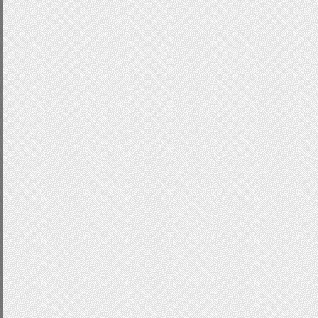
}
input
[
type
=
"submit"
]:
disabled
{
color
:
#999!important;
}
input
[
type
=
"button"
]:
hover
,
input
[
ty
{
-
webkit
-
box
-
shadow
:
0
0
3px
#333!i
-
moz
-
box
-
shadow
:
0
0
3px
#333!impo
box
-
shadow
:
0
0
3px
#333!important;
color
:
#7c9843!important;
}
input
[
type
=
"button"
]:
active
{
-
webkit
-
box
-
shadow
:
0
0px
6px
#666
-
moz
-
box
-
shadow
:
0
0px
6px
#666!im
box
-
shadow
:
0
0px
6px
#666!import
}
input
[
type
=
"button"
]:
disabled
{
color
:
#999!important;
}
input
[
type
=
"file"
]:
hover
,
input
[
type