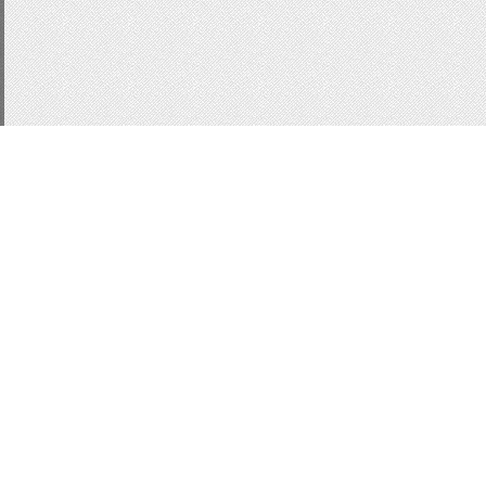
CSS3
js
подсказки
д
Статистика
Кнопки для сайта
Кно
Форма входа
информ
информер последних 
Всплывающие подсказ
Slider
MobilySlider
ин
комментарии
Вид ком
MoonModer
Модальн
Модальные окна
UNI
Всего:
1
Гостей:
1
Юзеров:
0