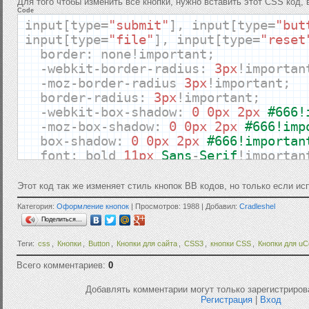
Для того чтобы изменить все кнопки, нужно вставить этот CSS код, 
Code
input
[
type
=
"submit"
],
input
[
type
=
"but
input
[
type
=
"file"
],
input
[
type
=
"reset
border
:
none
!
important
;
-
webkit
-
border
-
radius
:
3px
!
importan
-
moz
-
border
-
radius
3px
!
important
;
border
-
radius
:
3px
!
important
;
-
webkit
-
box
-
shadow
:
0
0px
2px
#666
-
moz
-
box
-
shadow
:
0
0px
2px
#666!im
box
-
shadow
:
0
0px
2px
#666!import
font
:
bold
11px
Sans
-
Serif
!
importan
padding
:
4px
8px
!
important
;
margin
:
2px
!
important
;
Этот код так же изменяет стиль кнопок BB кодов, но только если ис
white
-
space
:
nowrap
!
important
;
Категория:
Оформление кнопок
| Просмотров: 1988 | Добавил:
Cradleshel
vertical
-
align
:
middle
!
important
;
Поделиться…
color
:
#444!important;
cursor
:
pointer
;
Теги:
css
,
Кнопки
,
Button
,
Кнопки для сайта
,
CSS3
,
кнопки CSS
,
Кнопки для uC
background
-
image
:
-
webkit
-
gradient
(
Всего комментариев:
0
left bottom
,
from
(
#eee), to(#e1e1e1)
background
-
image
:
-
webkit
-
linear
-
gr
Добавлять комментарии могут только зарегистриров
#e1e1e1)!important;
Регистрация
|
Вход