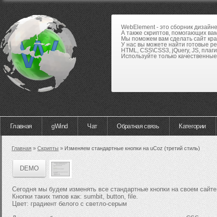
WebElement - это сборник дизайн
А также скриптов, помогающих вам
Мы поможем вам сделать сайт кра
У нас вы можете найти готовые р
HTML, CSS\CSS3, jQuery, JS, плаги
Используйте только качественные 
Главная
gWind
Чат
Обратная связь
Категории
Главная
»
Скрипты
»
Изменяем стандартные кнопки на uCoz (третий стиль)
DEMO
Сегодня мы будем изменять все стандартные кнопки на своем сайте
Кнопки таких типов как: sumbit, button, file.
Цвет: градиент белого с светло-серым