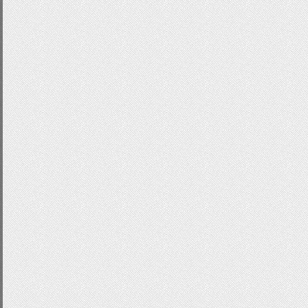
-
webkit
-
box
-
shadow
:
0
0
3px
#333!i
-
moz
-
box
-
shadow
:
0
0
3px
#333!impo
box
-
shadow
:
0
0
3px
#333!important;
color
:
#7c9843!important;
}
input
[
type
=
"file"
]:
active
{
-
webkit
-
box
-
shadow
:
0
0px
6px
#666
-
moz
-
box
-
shadow
:
0
0px
6px
#666!im
box
-
shadow
:
0
0px
6px
#666!import
}
input
[
type
=
"file"
]:
disabled
{
color
:
#999!important;
}
input
[
type
=
"reset"
]:
hover
,
input
[
typ
-
webkit
-
box
-
shadow
:
0
0
3px
#333!i
-
moz
-
box
-
shadow
:
0
0
3px
#333!impo
box
-
shadow
:
0
0
3px
#333!important;
color
:
#7c9843!important;
}
input
[
type
=
"reset"
]:
active
{