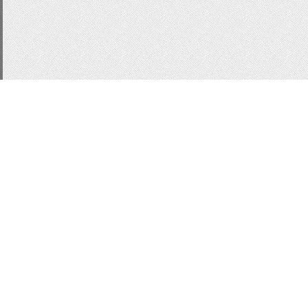
CSS3
js
для сайта
п
Статистика
меню
Кнопки
Кнопки 
кнопки CSS
Button
фо
информер
информер 
информер последних 
Всплывающие подсказ
Слайдер
Slider
Mobily
комментарии
Вид ком
MoonModer
Модальн
Всего:
1
Гостей:
1
Юзеров:
0