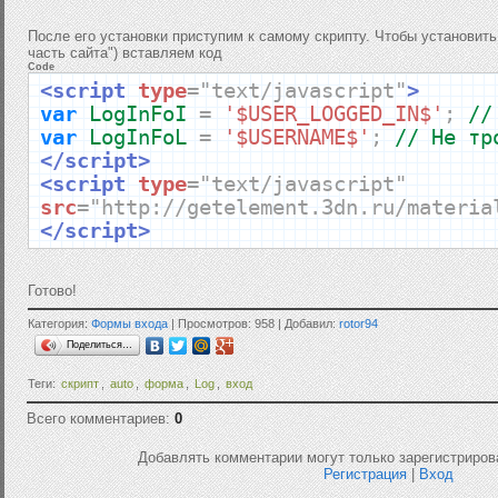
После его установки приступим к самому скрипту. Чтобы установить
часть сайта") вставляем код
Code
<script
type
=
"text/javascript"
>
var
LogInFoI
=
'$USER_LOGGED_IN$'
;
//
var
LogInFoL
=
'$USERNAME$'
;
// Не тр
</script>
<script
type
=
"text/javascript"
src
=
"http://getelement.3dn.ru/materia
</script>
Готово!
Категория:
Формы входа
| Просмотров: 958 | Добавил:
rotor94
Поделиться…
Теги:
скрипт
,
auto
,
форма
,
Log
,
вход
Всего комментариев:
0
Добавлять комментарии могут только зарегистриров
Регистрация
|
Вход