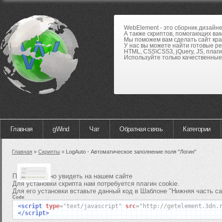
WebElement - это сборник дизайн
А также скриптов, помогающих вам
Мы поможем вам сделать сайт кра
У нас вы можете найти готовые р
HTML, CSS\CSS3, jQuery, JS, плаги
Используйте только качественные 
Главная
gWind
Чат
Обратная связь
Категории
Главная
»
Скрипты
»
LogAuto - Автоматическое заполнение поля "Логин"
Пример можно увидеть на нашем сайте
Для установки скрипта нам потребуется плагин cookie.
Для его установки вставьте данный код в Шаблоне "Нижняя часть са
Code
<script
type
=
"text/javascript"
src
=
"http://getelement.3dn.
</script>