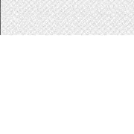
CSS3
js
подсказки
д
Статистика
меню
Кнопки для сай
кнопки CSS
Button
Ф
информер
MinTip
Вс
ajax окно
Slider
Слай
Вид комментариев
ко
MoonModer
модер-па
Модальные окна
Mod
Всего:
1
Гостей:
1
Юзеров:
0