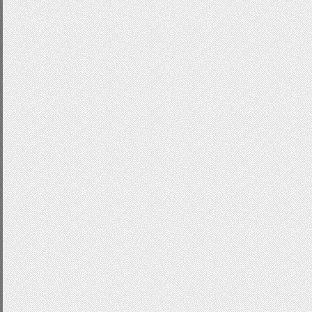
color
:
#FF6347;}
.
red
:
hover
{
color
:
#333;
background
:-
webkit
-
linear
-
gradient
(
#d53e07)!important;
background
:-
moz
-
linear
-
gradient
(
top
#d53e07)!important;
background
:-
ms
-
linear
-
gradient
(
top
,
#d53e07)!important;
background
:-
o
-
linear
-
gradient
(
top
,
#d53e07)!important;
-
webkit
-
border
-
radius
:
4px
;
-
moz
-
border
-
radius
:
4px
;
-
o
-
border
-
radius
:
4px
;
border
-
radius
:
4px
;
text
-
decoration
:
none
;
}
.
black
{
text
-
decoration
:
none
;
display
block
;
padding
:
3px
;
outline
:
0
;
margin
:
0p
color
:
#000;}