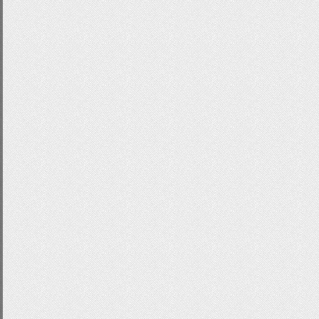
.
yellow
:
hover
{
color
:
#333;
background
:-
webkit
-
linear
-
gradient
(
#efd334)!important;
background
:-
moz
-
linear
-
gradient
(
top
#efd334)!important;
background
:-
ms
-
linear
-
gradient
(
top
,
#efd334)!important;
background
:-
o
-
linear
-
gradient
(
top
,
#efd334)!important;
-
webkit
-
border
-
radius
:
4px
;
-
moz
-
border
-
radius
:
4px
;
-
o
-
border
-
radius
:
4px
;
border
-
radius
:
4px
;
text
-
decoration
:
none
;
}
.
white
{
text
-
decoration
:
none
;
display
block
;
padding
:
3px
;
outline
:
0
;
margin
:
0p
color
:
#F5F5F5;}