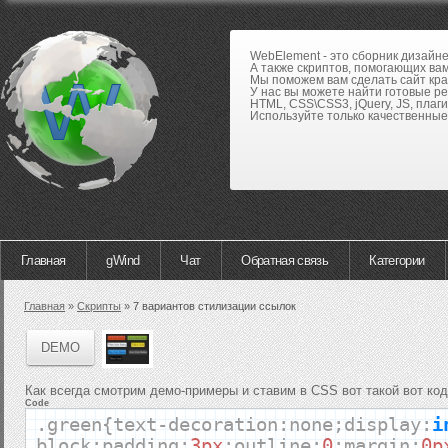
WebElement - это сборник дизайн
А также скриптов, помогающих вам
Мы поможем вам сделать сайт кра
У нас вы можете найти готовые р
HTML, CSS\CSS3, jQuery, JS, плаги
Используйте только качественные 
Главная
gWind
Чат
Обратная связь
Категории
Главная
»
Скрипты
»
7 вариантов стилизации ссылок
DEMO
Как всегда смотрим демо-примеры и ставим в CSS вот такой вот код
Code
.
green
{
text
-
decoration
:
none
;
display
:
i
block
;
padding
:
3px
;
outline
:
0
;
margin
:
0p