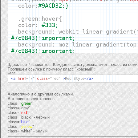
color
:
#9ACD32;}
.
green
:
hover
{
color
:
#333;
background
:-
webkit
-
linear
-
gradient
(
#7c9843)!important;
background
:-
moz
-
linear
-
gradient
(
top
#7c9843)!important;
background
:-
ms
-
linear
-
gradient
(
top
,
#7c9843)!important;
Здесь все 7 вариантов. Каждая ссылка должна иметь класс из семи
Пропишем ссылке к примеру класс "красный":
background
:-
o
-
linear
-
gradient
(
top
,
Code
#7c9843)!important;
<a
href
=
"/"
class
=
"red"
>
Red Style
</a>
-
webkit
-
border
-
radius
:
4px
;
-
moz
-
border
-
radius
:
4px
;
Аналогично и с другими ссылками.
-
o
-
border
-
radius
:
4px
;
Вот список всех классов:
border
-
radius
:
4px
;
class="
green
"
class="
gray
"
text
-
decoration
:
none
;
class="
red
"
}
class="black" - черный
class="
blue
"
class="
yellow
"
.
gray
{
text
-
decoration
:
none
;
display
:
class="white" - белый
block
;
padding
:
3px
;
outline
:
0
;
margin
:
0p