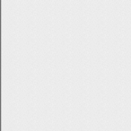
.
black
:
hover
{
color
:
#999;
background
:-
webkit
-
linear
-
gradient
(
#111)!important;
background
:-
moz
-
linear
-
gradient
(
top
#111)!important;
background
:-
ms
-
linear
-
gradient
(
top
,
#111)!important;
background
:-
o
-
linear
-
gradient
(
top
,
#111)!important;
-
webkit
-
border
-
radius
:
4px
;
-
moz
-
border
-
radius
:
4px
;
-
o
-
border
-
radius
:
4px
;
border
-
radius
:
4px
;
text
-
decoration
:
none
;
}
.
blue
{
text
-
decoration
:
none
;
display
:
block
;
padding
:
3px
;
outline
:
0
;
margin
:
0p
color
:
#42aaff;}