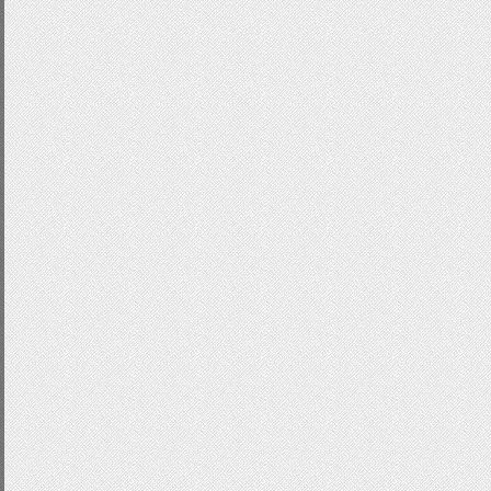
.
blue
:
hover
{
color
:
#333;
background
:-
webkit
-
linear
-
gradient
(
#2195f5)!important;
background
:-
moz
-
linear
-
gradient
(
top
#2195f5)!important;
background
:-
ms
-
linear
-
gradient
(
top
,
#2195f5)!important;
background
:-
o
-
linear
-
gradient
(
top
,
#2195f5)!important;
-
webkit
-
border
-
radius
:
4px
;
-
moz
-
border
-
radius
:
4px
;
-
o
-
border
-
radius
:
4px
;
border
-
radius
:
4px
;
text
-
decoration
:
none
;
}
.
yellow
{
text
-
decoration
:
none
;
displa
block
;
padding
:
3px
;
outline
:
0
;
margin
:
0p
color
:
#fde910;}