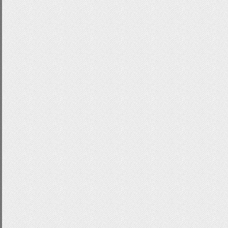
.
white
:
hover
{
color
:
#333;
background
:-
webkit
-
linear
-
gradient
(
#F0F8FF)!important;
background
:-
moz
-
linear
-
gradient
(
top
#F0F8FF)!important;
background
:-
ms
-
linear
-
gradient
(
top
,
#F0F8FF)!important;
background
:-
o
-
linear
-
gradient
(
top
,
#F0F8FF)!important;
-
webkit
-
border
-
radius
:
4px
;
-
moz
-
border
-
radius
:
4px
;
-
o
-
border
-
radius
:
4px
;
border
-
radius
:
4px
;
text
-
decoration
:
none
;
}