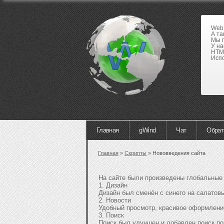
WebE
А та
Мы п
У на
HTML
Испо
Главная
gWind
Чат
Обрат
Главная
»
Скрипты
»
Нововведения сайта
На сайте были произведены глобальные 
1. Дизайн
Дизайн был сменён с синего на салатовы
2. Новости
Удобный просмотр, красивое оформлени
3. Поиск
Поиск был улучшен и добавлен поиск по