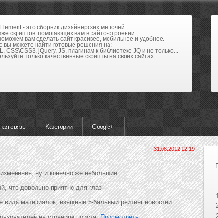
lement - это сборник дизайнерских мелочей
кже скриптов, помогающих вам в сайто-строении.
оможем вам сделать сайт красивее, мобильнее и удобнее.
с вы можете найти готовые решения на:
, CSS\CSS3, jQuery, JS, плагинам к библиотеке JQ и не только...
льзуйте только качественные скрипты на своих сайтах.
ная связь
Категории
Google+
31.08.2012 12:19
изменения, ну и конечно же небольшие
й, что довольно приятно для глаз
е вида материалов, изящный 5-бальный рейтинг новостей
льзователей на странице поиска,
Просмотреть