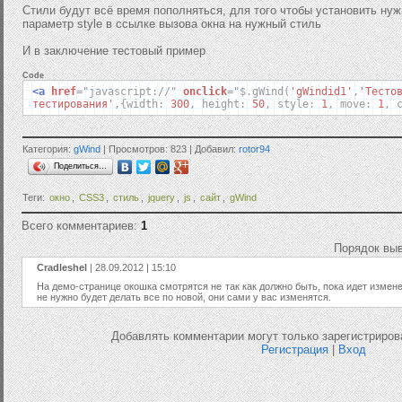
Стили будут всё время пополняться, для того чтобы установить нуж
параметр style в ссылке вызова окна на нужный стиль
И в заключение тестовый пример
Code
<a
href
=
"javascript://"
onclick
=
"
$
.
gWind
(
'gWindid1'
,
'Тесто
тестирования'
,{
width
:
300
,
height
:
50
,
style
:
1
,
move
:
1
,
c
Категория:
gWind
| Просмотров: 823 | Добавил:
rotor94
Поделиться…
Теги:
окно
,
CSS3
,
стиль
,
jquery
,
js
,
сайт
,
gWind
Всего комментариев:
1
Порядок вы
Cradleshel
| 28.09.2012 | 15:10
На демо-странице окошка смотрятся не так как должно быть, пока идет измене
не нужно будет делать все по новой, они сами у вас изменятся.
Добавлять комментарии могут только зарегистриров
Регистрация
|
Вход