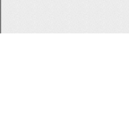
CSS3
js
для сайта
п
Статистика
меню
Кнопки
Кнопки
форма входа ucoz
Фо
информер для ucoz
и
Всплывающие подсказ
Слайдер
Slider
Mobily
Вид комментариев
Ви
модер-панель
MoonM
jQeury
UNI
localnotes
Всего:
1
Гостей:
1
Юзеров:
0