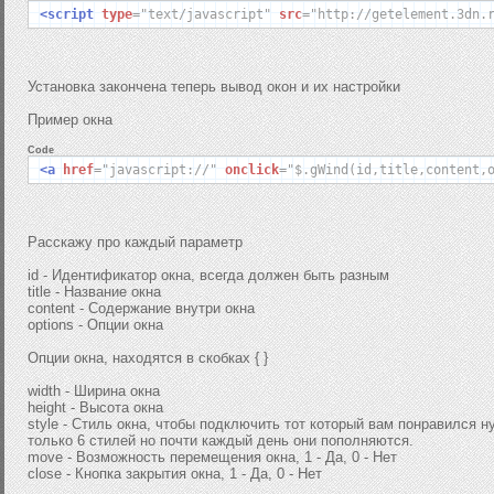
<script
type
=
"text/javascript"
src
=
"http://getelement.3dn.
Установка закончена теперь вывод окон и их настройки
Пример окна
Code
<a
href
=
"javascript://"
onclick
=
"
$
.
gWind
(
id
,
title
,
content
,
Расскажу про каждый параметр
id - Идентификатор окна, всегда должен быть разным
title - Название окна
content - Содержание внутри окна
options - Опции окна
Опции окна, находятся в скобках { }
width - Ширина окна
height - Высота окна
style - Стиль окна, чтобы подключить тот который вам понравился н
только 6 стилей но почти каждый день они пополняются.
move - Возможность перемещения окна, 1 - Да, 0 - Нет
close - Кнопка закрытия окна, 1 - Да, 0 - Нет