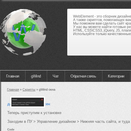
WebElement - это сборник дизайн
А также скриптов, помогающих вам
Мы поможем вам сделать сайт кра
У нас вы можете найти готовые р
HTML, CSS\CSS3, jQuery, JS, плаги
Используйте только качественные 
Главная
gWind
Чат
Обратная связь
Категории
Главная
»
Скрипты
»
gWind окна
демо-пример перенесен
Теперь приступим к установке
Заходим в ПУ > Управление дизайном > Нижняя часть сайта, и туда
Code