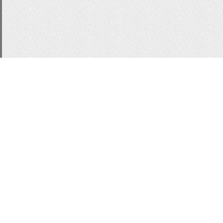
CSS3
js
подсказки
д
Статистика
меню
Кнопки для сай
форма входа ucoz
ин
информер последних 
Всплывающие подсказ
Slider
Слайдер
Mobily
Вид комментариев
ко
MoonModer
модер-па
ModaL
jQeury
UNI
lo
Всего:
1
Гостей:
1
Юзеров:
0