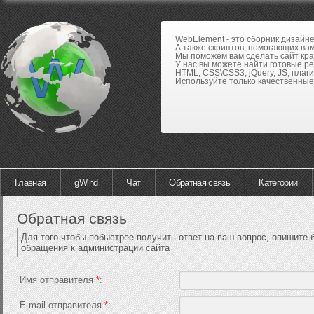
WebElement - это сборник дизайн
А также скриптов, помогающих вам
Мы поможем вам сделать сайт кра
У нас вы можете найти готовые р
HTML, CSS\CSS3, jQuery, JS, плаги
Используйте только качественные 
Главная
gWind
Чат
Обратная связь
Категории
Обратная связь
Для того чтобы побыстрее получить ответ на ваш вопрос, опишите 
обращения к администрации сайта
Имя отправителя
*
:
E-mail отправителя
*
: