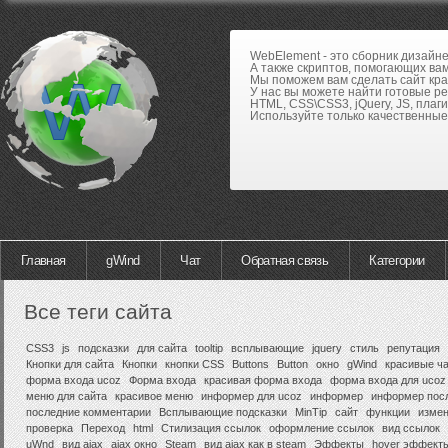
WebElement - это сборник дизайн
А также скриптов, помогающих вам
Мы поможем вам сделать сайт кра
У нас вы можете найти готовые р
HTML, CSS\CSS3, jQuery, JS, плаги
Используйте только качественные 
Главная
gWind
Чат
Обратная связь
Категории
Все теги сайта
CSS3
js
подсказки
для сайта
tooltip
всплывающие
jquery
стиль
репутация
Кнопки для сайта
Кнопки
кнопки CSS
Buttons
Button
окно
gWind
красивые ча
форма входа ucoz
Форма входа
красивая форма входа
форма входа для ucoz
меню для сайта
красивое меню
информер для ucoz
информер
информер пос
последние комментарии
Всплывающие подсказки
MinTip
сайт
функции
изме
проверка
Переход
html
Стилизация ссылок
оформление ссылок
вид ссылок
uWnd
вид ajax
ajax окно
Steam
вид ajax как в steam
Эффекты
hover эффект