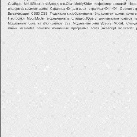
Слайдер
MobiliSlider
слайдер для сайта
MobilySlider
информер новостей
Инфор
информер комментариев
Страница 404 для ucoz
страница 404
404
Осеняя ст
Выезжающие
CSS3 CSS
Подсказки к изображениям
Вид комментариев
комме
Настройки
MoonModer
модер-панель
слайдер JQuery
для каталога
сайтов
к
Модальные
окна
каталог файлов
css
Модальные окна
jQeury
ModaL
Слайде
Лайки
localnotes
заметки
локальные
программа
notes
javascript
localcoder