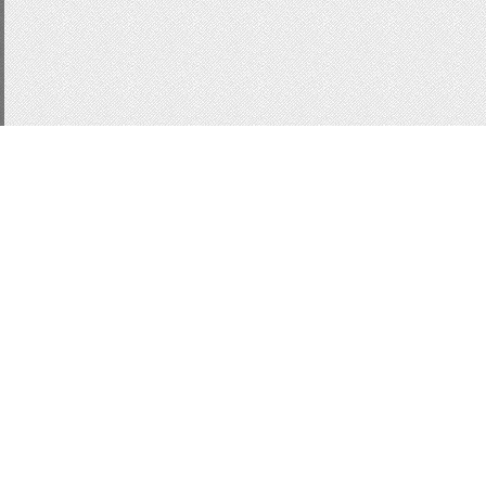
CSS3
js
подсказки
д
Статистика
Кнопки для сайта
Кно
Button
Форма входа
информер для ucoz
В
ссылки
html
ajax окн
информер новостей
В
Вид комментариев uc
Модальные
css
Мода
localnotes