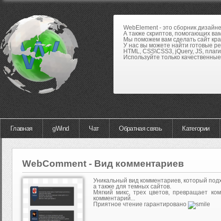
WebElement - это сборник дизайн
А также скриптов, помогающих вам
Мы поможем вам сделать сайт кра
У нас вы можете найти готовые р
HTML, CSS\CSS3, jQuery, JS, плаги
Используйте только качественные 
Главная
gWind
Чат
Обратная связь
Категории
WebComment - Вид комментариев
Уникальный вид комментариев, который подх
а также для темных сайтов.
Мягкий микс, трех цветов, превращает ко
комментарий...
Приятное чтение гарантировано