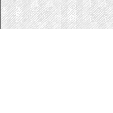
CSS3
js
для сайта
п
Статистика
меню
Кнопки
Кнопки
Форма входа
информ
ссылки
html
ajax
aja
MobilySlider
информер
Вид комментариев uc
MoonModer
WebModal
localnotes
заметки
Всего:
1
Гостей:
1
Юзеров:
0