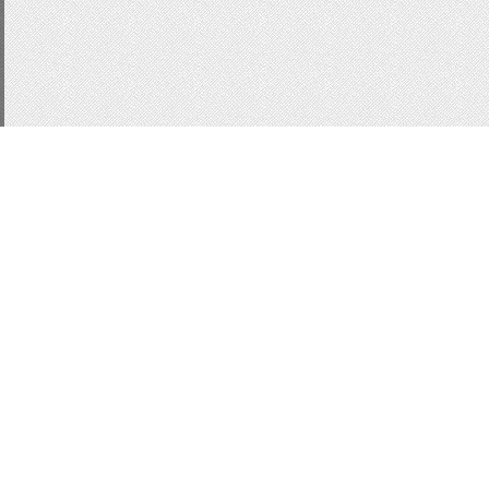
CSS3
js
для сайта
п
Статистика
меню
Кнопки
Кнопки
Форма входа
информ
ссылки
html
ajax
aja
MobilySlider
информер
Вид комментариев uc
MoonModer
WebModal
localnotes
заметки
Всего:
1
Гостей:
1
Юзеров:
0